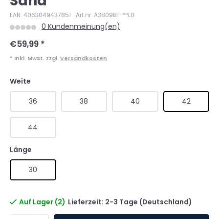
Sand
EAN: 4063049437851
Art.nr: A380981-**L0
0 Kundenmeinung(en)
€59,99
*
* Inkl. MwSt. zzgl.
Versandkosten
Weite
36
38
40
42
44
Länge
30
Auf Lager (2)
Lieferzeit: 2-3 Tage (Deutschland)