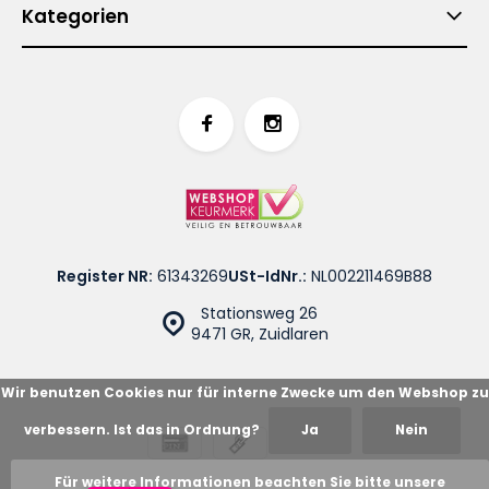
Kategorien
Register NR:
61343269
USt-IdNr.:
NL002211469B88
Stationsweg 26
9471 GR, Zuidlaren
Wir benutzen Cookies nur für interne Zwecke um den Webshop zu
verbessern. Ist das in Ordnung?
Ja
Nein
© Cotton Blues
Sitemap
Für weitere Informationen beachten Sie bitte unsere