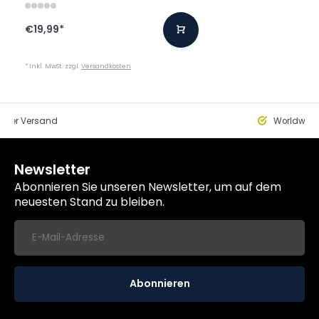
€19,99
*
* Inkl. MwSt. zzgl.
Versandkosten
eller Versand
Worldwide
Newsletter
Abonnieren Sie unseren Newsletter, um auf dem
neuesten Stand zu bleiben.
Abonnieren