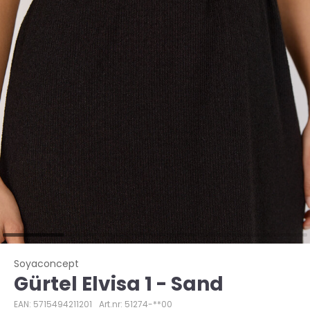
Soyaconcept
Gürtel Elvisa 1 - Sand
EAN: 5715494211201
Art.nr: 51274-**00