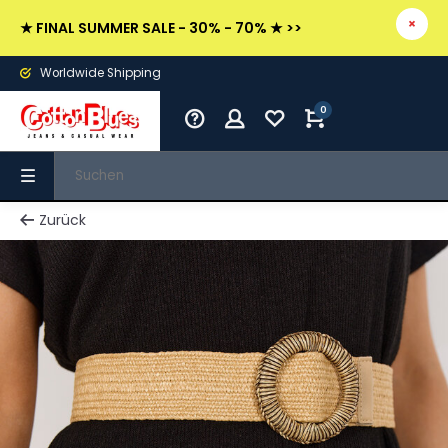
★ FINAL SUMMER SALE - 30% - 70% ★ >>
Worldwide Shipping
0
Zurück