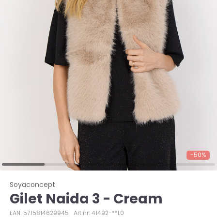
-50%
Soyaconcept
Gilet Naida 3 - Cream
EAN: 5715814629945
Art.nr: 41492-**L0