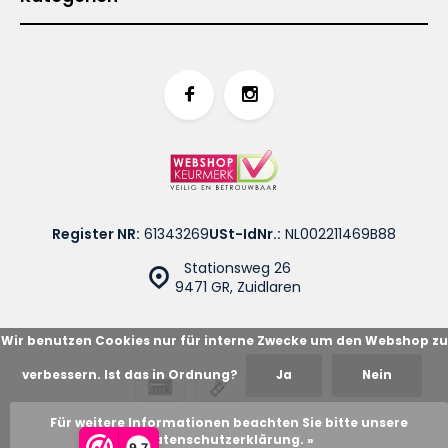
Register NR:
61343269
USt-IdNr.:
NL002211469B88
Stationsweg 26
9471 GR, Zuidlaren
Wir benutzen Cookies nur für interne Zwecke um den Webshop zu
verbessern. Ist das in Ordnung?
Ja
Nein
© Cotton Blues
Sitemap
Für weitere Informationen beachten Sie bitte unsere
Datenschutzerklärung. »
9,7