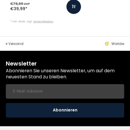
€79,99
UVP
€39,99
*
* Inkl. MwSt. zzgl.
Versandkosten
eller Versand
Worldwide
Newsletter
Abonnieren Sie unseren Newsletter, um auf dem
neuesten Stand zu bleiben.
Abonnieren