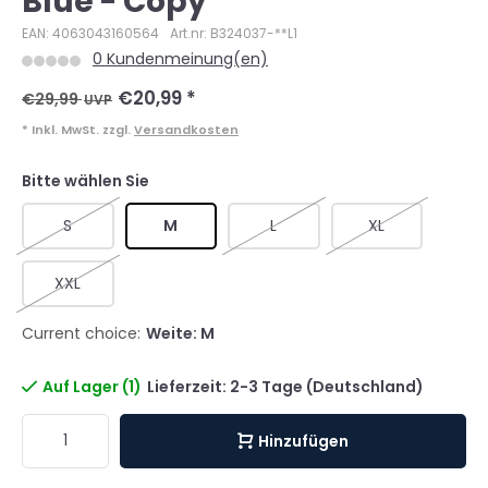
Blue - Copy
EAN: 4063043160564
Art.nr: B324037-**L1
0 Kundenmeinung(en)
€20,99
*
€29,99
UVP
* Inkl. MwSt. zzgl.
Versandkosten
Bitte wählen Sie
S
M
L
XL
XXL
Current choice:
Weite: M
Auf Lager (1)
Lieferzeit: 2-3 Tage (Deutschland)
Hinzufügen