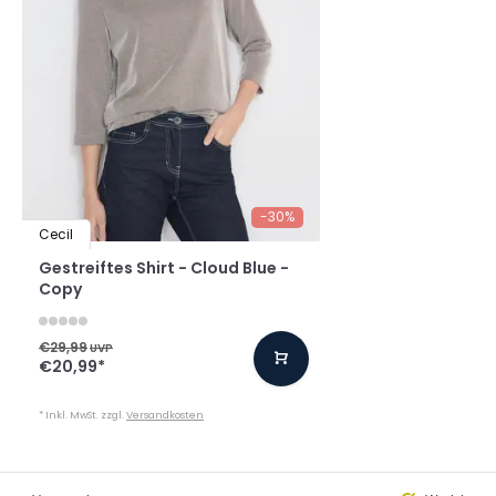
-30%
Cecil
Gestreiftes Shirt - Cloud Blue -
Copy
€29,99
UVP
€20,99
*
* Inkl. MwSt. zzgl.
Versandkosten