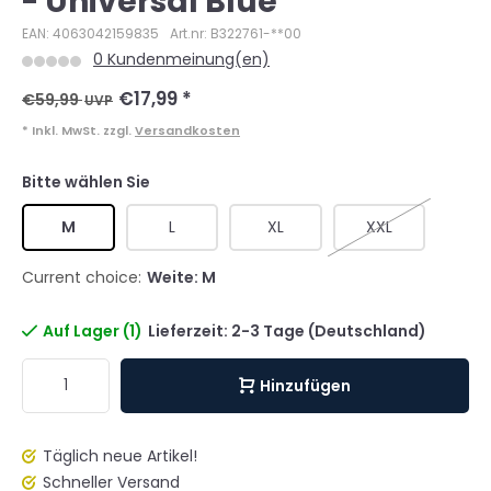
- Universal Blue
EAN: 4063042159835
Art.nr: B322761-**00
0 Kundenmeinung(en)
€17,99
*
€59,99
UVP
* Inkl. MwSt. zzgl.
Versandkosten
Bitte wählen Sie
M
L
XL
XXL
Current choice:
Weite: M
Auf Lager (1)
Lieferzeit: 2-3 Tage (Deutschland)
Hinzufügen
Täglich neue Artikel!
Schneller Versand