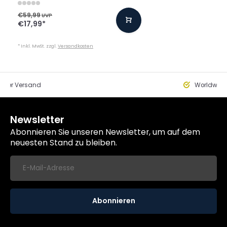
€59,99
UVP
€17,99
*
* Inkl. MwSt. zzgl.
Versandkosten
eller Versand
Worldwide
Newsletter
Abonnieren Sie unseren Newsletter, um auf dem
neuesten Stand zu bleiben.
Abonnieren