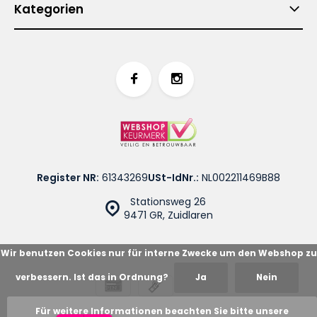
Kategorien
Register NR:
61343269
USt-IdNr.:
NL002211469B88
Stationsweg 26
9471 GR, Zuidlaren
Wir benutzen Cookies nur für interne Zwecke um den Webshop zu
verbessern. Ist das in Ordnung?
Ja
Nein
© Cotton Blues
Sitemap
Für weitere Informationen beachten Sie bitte unsere