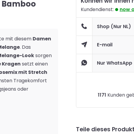
Können wir Ihnen 
 - Bamboo
Kundendienst:
now 
Shop (Nur NL)
ate mit diesem
Damen
E-mail
 Melange
. Das
 Melange-Look
sorgen
Nur WhatsApp
 Kragen
setzt einen
osemix mit Stretch
chsten Tragekomfort
ngsjeans oder
1171
Kunden gebe
Teile dieses Produk