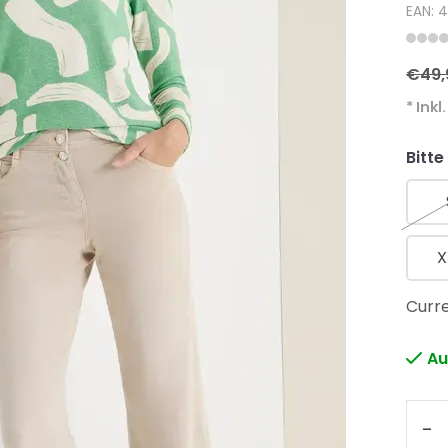
EAN: 
€49,
* Inkl
Bitte
X
Curre
Au
-