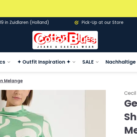
89 in Zuidlaren (Holland)
Pick-Up at our Store
cs
✦ Outfit Inspiration ✦
SALE
Nachhaltige 
en Melange
Cecil
Ge
Sh
Me