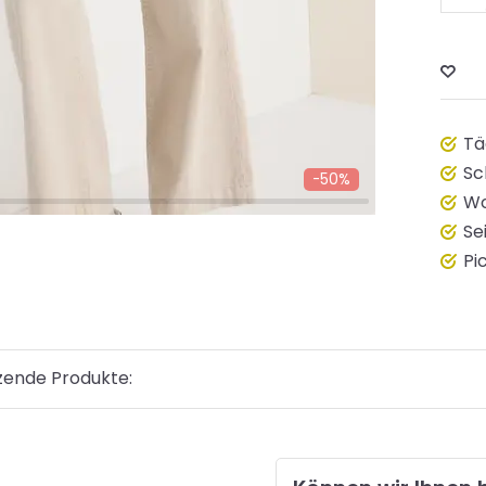
Tä
Sc
-50%
Wo
Se
Pi
zende Produkte: