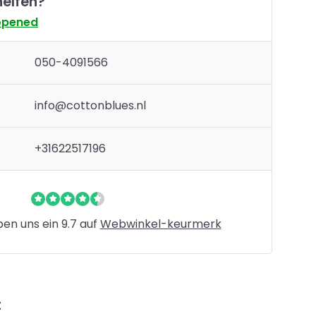
helfen?
opened
050-4091566
info@cottonblues.nl
+31622517196
n uns ein 9.7 auf
Webwinkel-keurmerk
t