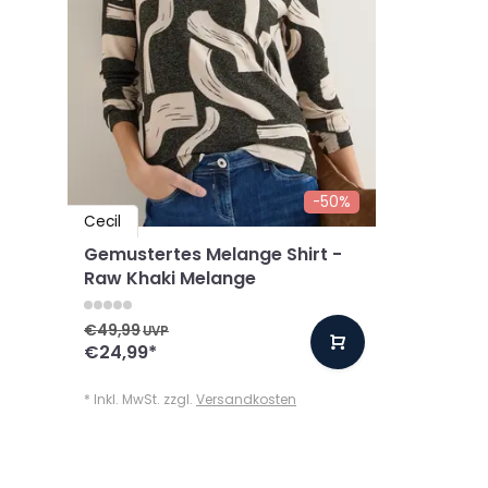
-50%
Cecil
Gemustertes Melange Shirt -
Raw Khaki Melange
€49,99
UVP
€24,99
*
* Inkl. MwSt. zzgl.
Versandkosten