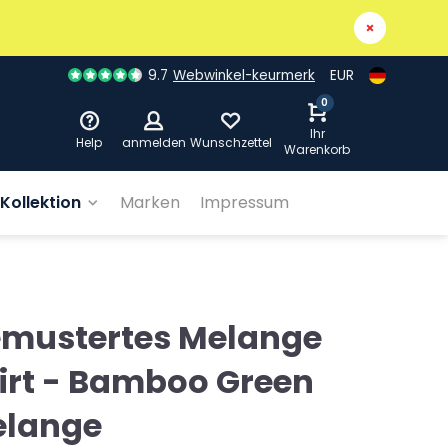
9.7
Webwinkel-keurmerk
EUR
0
Ihr
Help
anmelden
Wunschzettel
Warenkorb
Kollektion
Marken
Impressum
mustertes Melange
irt - Bamboo Green
lange