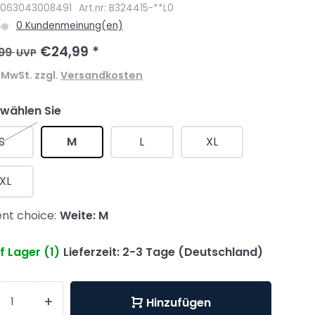
4063043008491
Art.nr: B324415-**L0
0 Kundenmeinung(en)
€24,99
*
99
UVP
. MwSt. zzgl.
Versandkosten
 wählen Sie
S
M
L
XL
XL
nt choice:
Weite: M
f Lager (1)
Lieferzeit: 2-3 Tage (Deutschland)
+
Hinzufügen