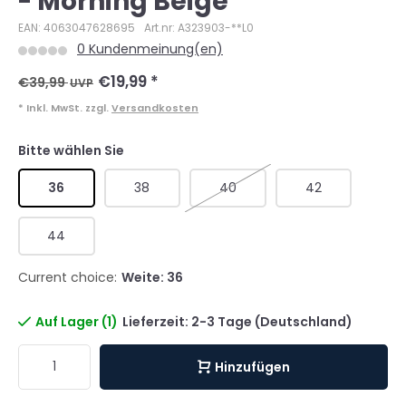
- Morning Beige
EAN: 4063047628695
Art.nr: A323903-**L0
0 Kundenmeinung(en)
€19,99
*
€39,99
UVP
* Inkl. MwSt. zzgl.
Versandkosten
Bitte wählen Sie
36
38
40
42
44
Current choice:
Weite: 36
Auf Lager (1)
Lieferzeit: 2-3 Tage (Deutschland)
Hinzufügen