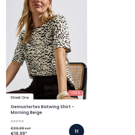
-50%
Street One
Gemustertes Batwing Shirt -
Morning Beige
€39,99
UVP
€19,99
*