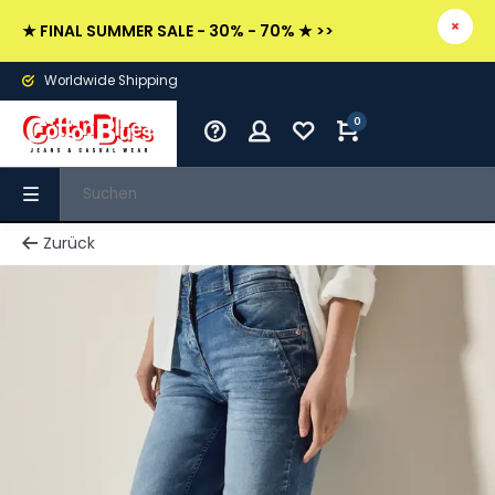
★ FINAL SUMMER SALE - 30% - 70% ★ >>
Worldwide Shipping
0
Zurück