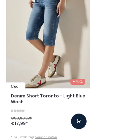
-70%
Cecil
Denim Short Toronto - Light Blue
Wash
€59,99
UVP
€17,99
*
* Inkl. MwSt. zzgl.
Versandkosten