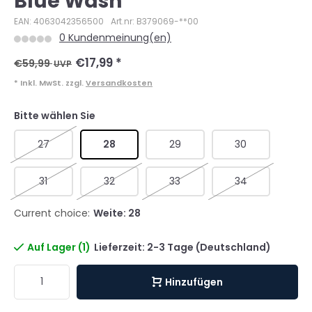
Blue Wash
EAN: 4063042356500
Art.nr: B379069-**00
0 Kundenmeinung(en)
€17,99
*
€59,99
UVP
* Inkl. MwSt. zzgl.
Versandkosten
Bitte wählen Sie
27
28
29
30
31
32
33
34
Current choice:
Weite: 28
Auf Lager (1)
Lieferzeit: 2-3 Tage (Deutschland)
Hinzufügen