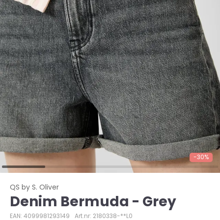
-30%
QS by S. Oliver
Denim Bermuda - Grey
EAN: 4099981293149
Art.nr: 2180338-**L0