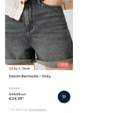
-30%
QS by S. Oliver
Denim Bermuda - Grey
€49,99
UVP
€34,99
*
* Inkl. MwSt. zzgl.
Versandkosten