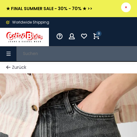
★ FINAL SUMMER SALE - 30% - 70% ★ >>
Worldwide Shipping
0
Zurück