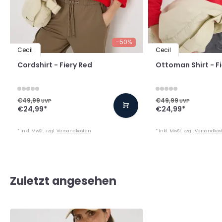
-50%
Cecil
Cecil
Cordshirt - Fiery Red
Ottoman Shirt - F
€49,99
€49,99
UVP
UVP
€24,99
*
€24,99
*
* Inkl. MwSt. zzgl.
Versandkosten
* Inkl. MwSt. zzgl.
Versandkos
Zuletzt angesehen