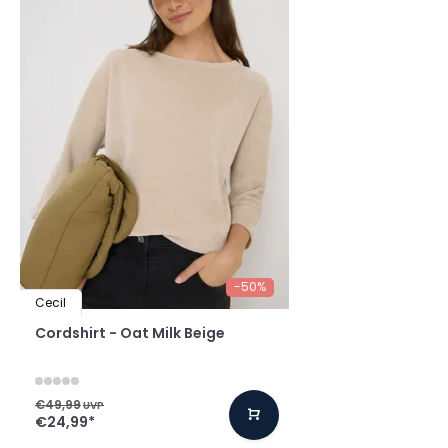
-50%
Cecil
Cordshirt - Oat Milk Beige
€49,99
UVP
€24,99
*