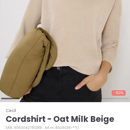
-50%
Cecil
Cordshirt - Oat Milk Beige
EAN: 4063042791288
Art.nr: B324038-**L1