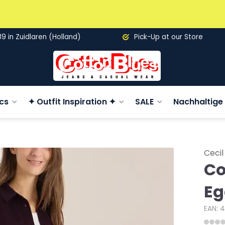
89 in Zuidlaren (Holland)
Pick-Up at our Store
cs
✦ Outfit Inspiration ✦
SALE
Nachhaltige 
Cecil
Co
Eg
EAN: 