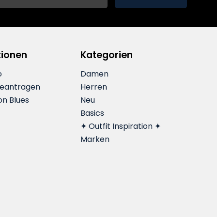
tionen
Kategorien
o
Damen
beantragen
Herren
on Blues
Neu
Basics
✦ Outfit Inspiration ✦
Marken