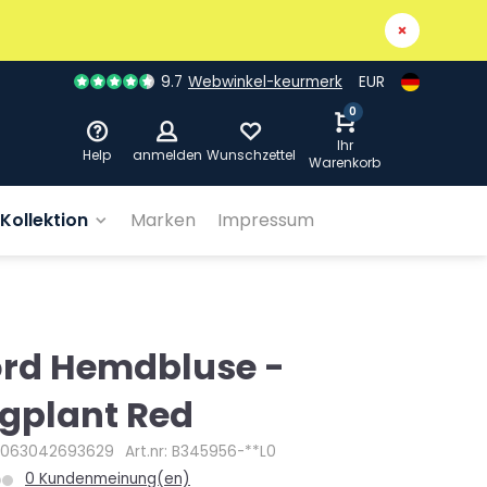
9.7
Webwinkel-keurmerk
EUR
0
Ihr
Help
anmelden
Wunschzettel
Warenkorb
Kollektion
Marken
Impressum
rd Hemdbluse -
gplant Red
4063042693629
Art.nr: B345956-**L0
0 Kundenmeinung(en)