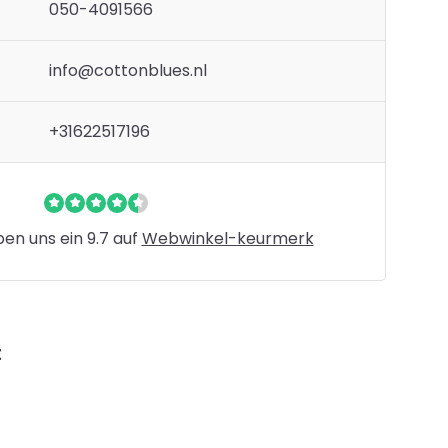
050-4091566
info@cottonblues.nl
+31622517196
n uns ein 9.7 auf
Webwinkel-keurmerk
t