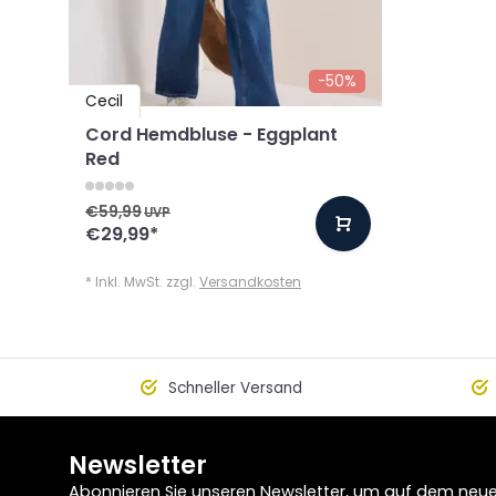
-50%
Cecil
Cord Hemdbluse - Eggplant
Red
€59,99
UVP
€29,99
*
* Inkl. MwSt. zzgl.
Versandkosten
Schneller Versand
Newsletter
Abonnieren Sie unseren Newsletter, um auf dem neu