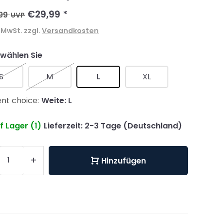
€29,99
*
99
UVP
. MwSt. zzgl.
Versandkosten
 wählen Sie
S
M
L
XL
nt choice:
Weite: L
f Lager (1)
Lieferzeit: 2-3 Tage (Deutschland)
+
Hinzufügen