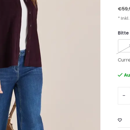
€59,
* Inkl
Bitte
Curre
Au
-