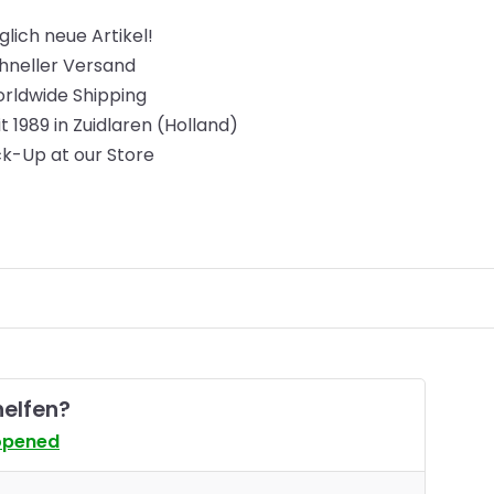
glich neue Artikel!
hneller Versand
rldwide Shipping
it 1989 in Zuidlaren (Holland)
ck-Up at our Store
helfen?
opened