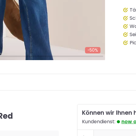
Tä
Sc
Wo
Se
Pi
-50%
Können wir Ihnen 
Red
Kundendienst:
now 