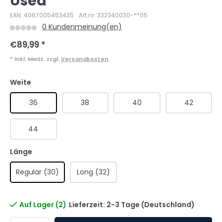
Used
EAN: 4067005453435
Art.nr: 332340030-**05
0 Kundenmeinung(en)
€89,99
*
* Inkl. MwSt. zzgl.
Versandkosten
Weite
36
38
40
42
44
Länge
Regular (30)
Long (32)
Auf Lager (2)
Lieferzeit: 2-3 Tage (Deutschland)