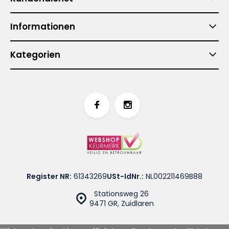
Informationen
Kategorien
Register NR:
61343269
USt-IdNr.:
NL002211469B88
Stationsweg 26
9471 GR, Zuidlaren