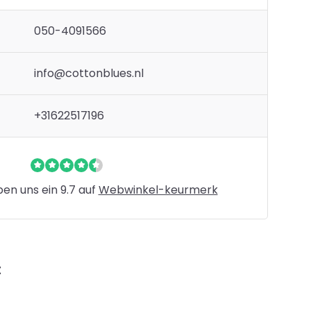
050-4091566
info@cottonblues.nl
+31622517196
n uns ein 9.7 auf
Webwinkel-keurmerk
t