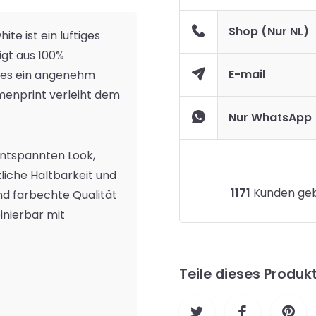
Shop (Nur NL)
hite
ist ein luftiges
igt aus 100%
E-mail
t es ein angenehm
menprint verleiht dem
Nur WhatsApp
entspannten Look,
iche Haltbarkeit und
1171
Kunden gebe
nd farbechte Qualität
inierbar mit
Teile dieses Produk