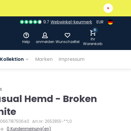
9.7
Webwinkel-keurmerk
EUR
0
Ihr
Help
anmelden
Wunschzettel
Warenkorb
Kollektion
Marken
Impressum
s
sual Hemd - Broken
ite
4066718750640
Art.nr: 2652855-**L0
0 Kundenmeinung(en)