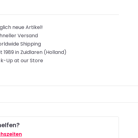
glich neue Artikel!
hneller Versand
rldwide Shipping
it 1989 in Zuidlaren (Holland)
ck-Up at our Store
helfen?
hszeiten