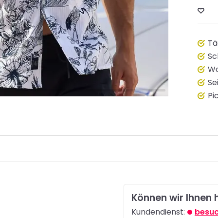
Tä
Sc
Wo
Se
Pi
Können wir Ihnen 
Kundendienst:
besuc