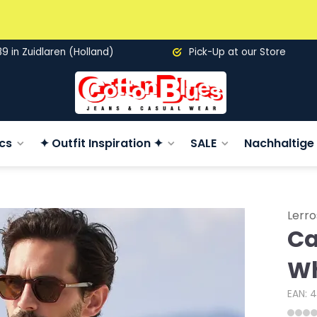
89 in Zuidlaren (Holland)
Pick-Up at our Store
cs
✦ Outfit Inspiration ✦
SALE
Nachhaltige 
Lerro
Ca
Wh
EAN: 