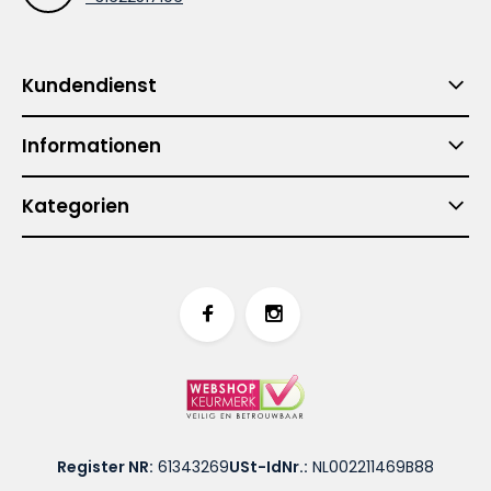
Kundendienst
Informationen
Kategorien
Register NR:
61343269
USt-IdNr.:
NL002211469B88