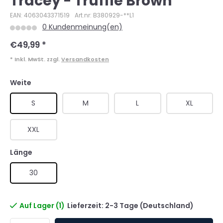
Tracey - Truffle Brown
EAN: 4063043371519
Art.nr: B380929-**L1
0 Kundenmeinung(en)
€49,99
*
* Inkl. MwSt. zzgl.
Versandkosten
Weite
S
M
L
XL
XXL
Länge
30
Auf Lager (1)
Lieferzeit: 2-3 Tage (Deutschland)