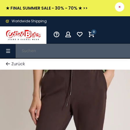
★ FINAL SUMMER SALE - 30% - 70% ★ >>
Worldwide Shipping
0
Zurück