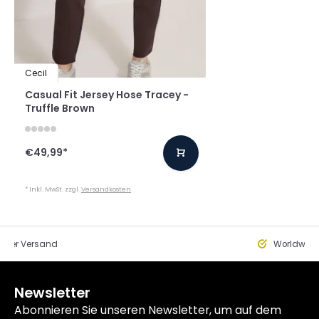
Cecil
Casual Fit Jersey Hose Tracey -
Truffle Brown
€49,99
*
* Inkl. MwSt. zzgl.
Versandkosten
eller Versand
Worldwide
Newsletter
Abonnieren Sie unseren Newsletter, um auf dem