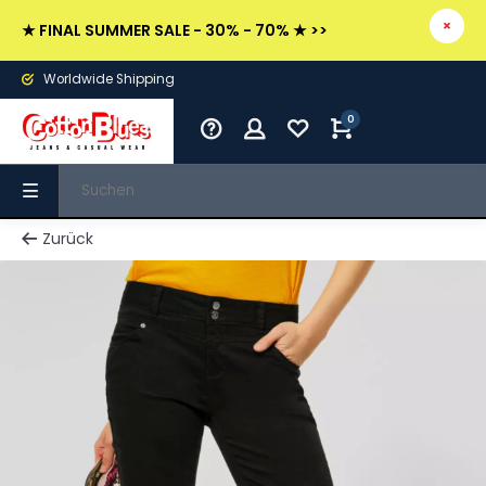
★ FINAL SUMMER SALE - 30% - 70% ★ >>
Worldwide Shipping
0
Zurück