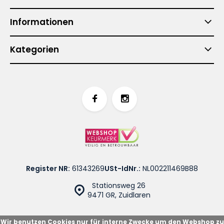
Informationen
Kategorien
Register NR:
61343269
USt-IdNr.:
NL002211469B88
Stationsweg 26
9471 GR, Zuidlaren
Wir benutzen Cookies nur für interne Zwecke um den Webshop zu