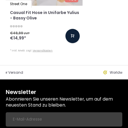
Street One
Casual Fit Hose in Unifarbe Yulius
- Bassy Olive
€49,99
UVP
€14,99
*
* Inkl. MwSt. zzgl.
Versandkosten
eller Versand
Worldwide
Newsletter
Abonnieren Sie unseren Newsletter, um auf dem
neuesten Stand zu bleiben.