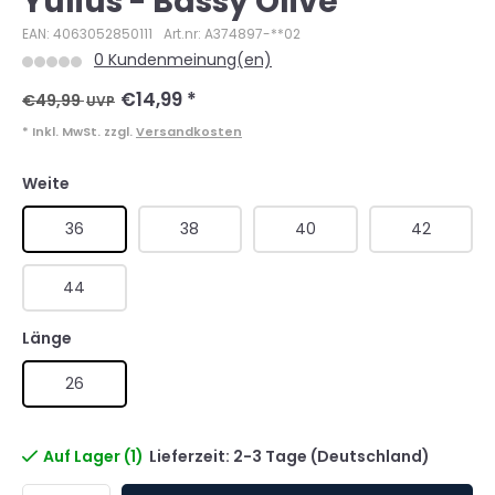
Yulius - Bassy Olive
EAN: 4063052850111
Art.nr: A374897-**02
0 Kundenmeinung(en)
€14,99
*
€49,99
UVP
* Inkl. MwSt. zzgl.
Versandkosten
Weite
36
38
40
42
44
Länge
26
Auf Lager (1)
Lieferzeit: 2-3 Tage (Deutschland)