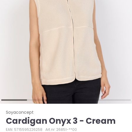
Soyaconcept
Cardigan Onyx 3 - Cream
EAN: 5715595226258
Art.nr: 26851-**00