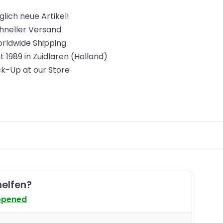
glich neue Artikel!
hneller Versand
rldwide Shipping
it 1989 in Zuidlaren (Holland)
ck-Up at our Store
helfen?
opened