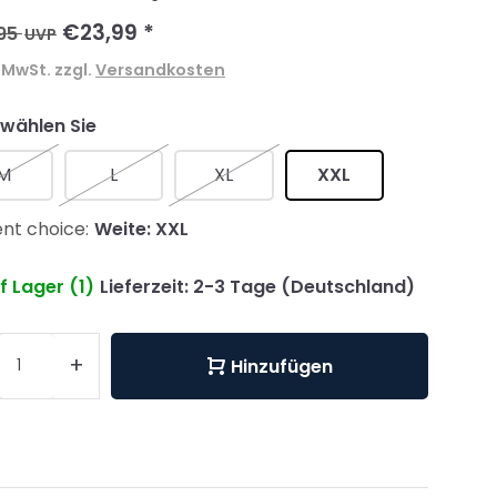
€23,99
*
95
UVP
. MwSt. zzgl.
Versandkosten
 wählen Sie
M
L
XL
XXL
nt choice:
Weite: XXL
f Lager (1)
Lieferzeit: 2-3 Tage (Deutschland)
+
Hinzufügen