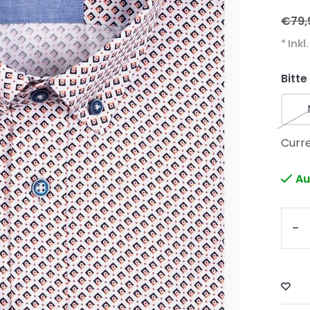
€79,
* Inkl
Bitte
Curre
Au
-