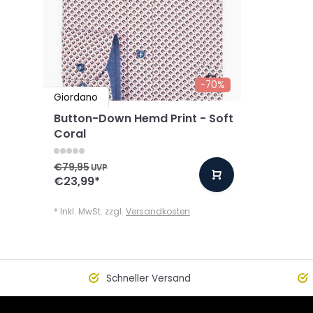
-70%
Giordano
Button-Down Hemd Print - Soft
Coral
€79,95
UVP
€23,99
*
* Inkl. MwSt. zzgl.
Versandkosten
Schneller Versand