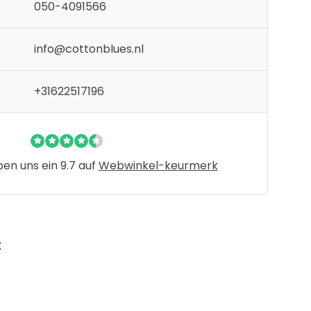
050-4091566
info@cottonblues.nl
+31622517196
n uns ein 9.7 auf
Webwinkel-keurmerk
t