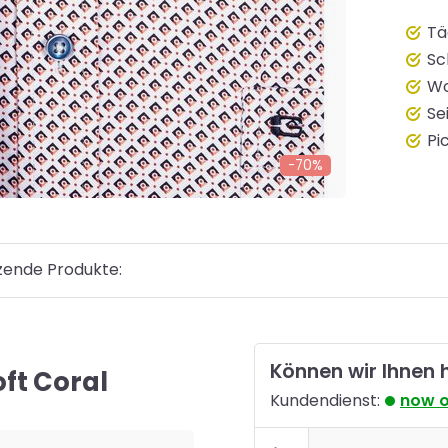
Tä
Sc
Wo
Se
Pi
-70%
zende Produkte:
Können wir Ihnen 
ft Coral
Kundendienst:
now 