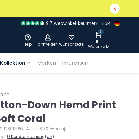
9.7
Webwinkel-keurmerk
EUR
0
Ihr
Help
anmelden
Wunschzettel
Warenkorb
Kollektion
Marken
Impressum
dano
tton-Down Hemd Print
Soft Coral
01128011586
Art.nr: 317015-oranje
0 Kundenmeinung(en)