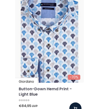
-70%
Giordano
Button-Down Hemd Print -
Light Blue
€84,95
UVP