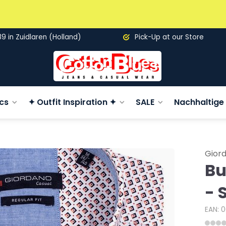
89 in Zuidlaren (Holland)
Pick-Up at our Store
cs
✦ Outfit Inspiration ✦
SALE
Nachhaltige 
Gior
Bu
- 
EAN: 0