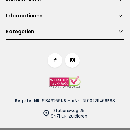
Informationen
Kategorien
Register NR:
61343269
USt-IdNr.:
NL002211469B88
Stationsweg 26
9471 GR, Zuidlaren