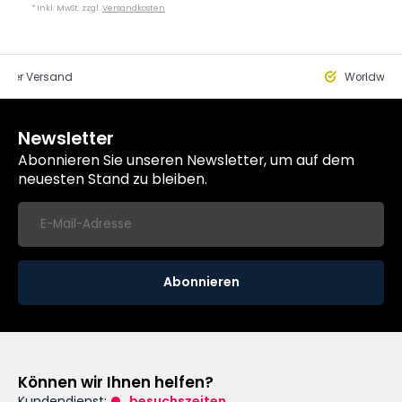
* Inkl. MwSt. zzgl.
Versandkosten
eller Versand
Worldwide
Newsletter
Abonnieren Sie unseren Newsletter, um auf dem
neuesten Stand zu bleiben.
Abonnieren
Können wir Ihnen helfen?
Kundendienst:
besuchszeiten