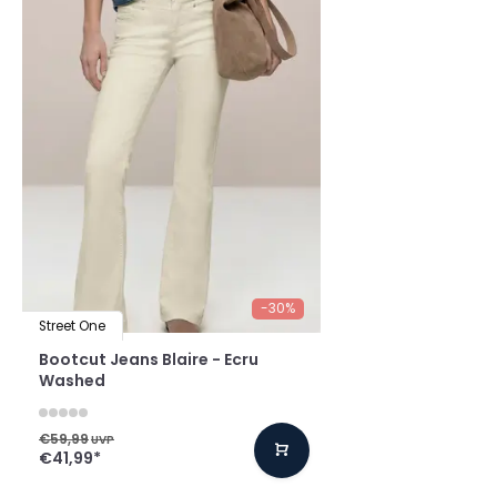
-30%
Street One
Bootcut Jeans Blaire - Ecru
Washed
€59,99
UVP
€41,99
*