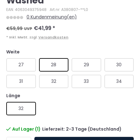
Washed
EAN: 4063049375948
Art.nr: A380807-**L0
0 Kundenmeinung(en)
€41,99
*
€59,99
UVP
* Inkl. MwSt. zzgl.
Versandkosten
Weite
27
28
29
30
31
32
33
34
Länge
32
Auf Lager (1)
Lieferzeit: 2-3 Tage (Deutschland)