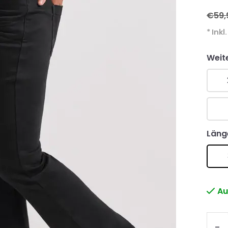
€59,
* Inkl
Weit
Läng
Au
-