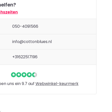
helfen?
hszeiten
050-4091566
info@cottonblues.nl
+31622517196
n uns ein 9.7 auf
Webwinkel-keurmerk