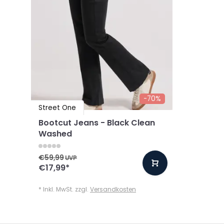
-70%
Street One
Bootcut Jeans - Black Clean
Washed
€59,99
UVP
€17,99
*
* Inkl. MwSt. zzgl.
Versandkosten