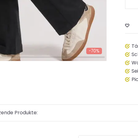
Tä
-70%
Sc
Wo
Se
Pi
zende Produkte: