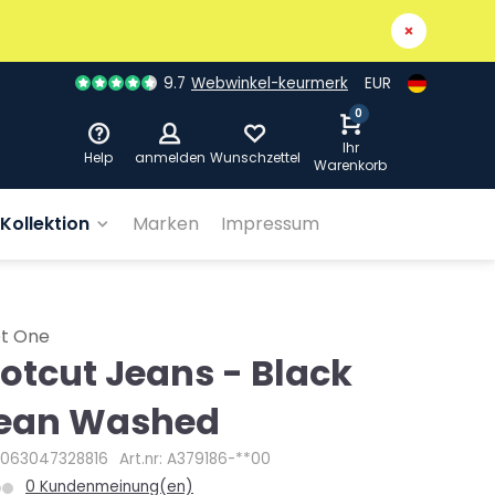
9.7
Webwinkel-keurmerk
EUR
0
Ihr
Help
anmelden
Wunschzettel
Warenkorb
Kollektion
Marken
Impressum
et One
otcut Jeans - Black
ean Washed
4063047328816
Art.nr: A379186-**00
0 Kundenmeinung(en)