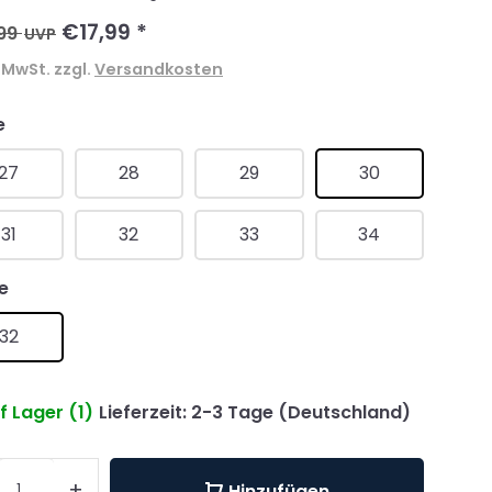
€17,99
*
99
UVP
. MwSt. zzgl.
Versandkosten
e
27
28
29
30
31
32
33
34
e
32
f Lager (1)
Lieferzeit: 2-3 Tage (Deutschland)
+
Hinzufügen