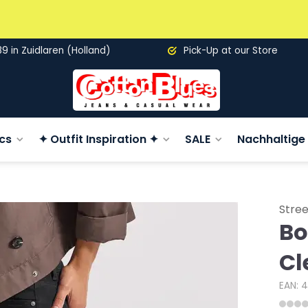
89 in Zuidlaren (Holland)
Pick-Up at our Store
cs
✦ Outfit Inspiration ✦
SALE
Nachhaltige 
Stre
Bo
Cl
EAN: 