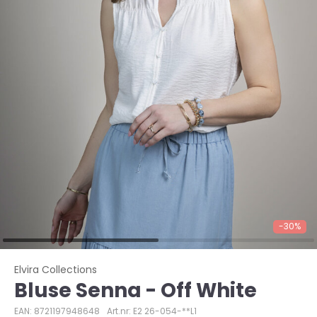
-30%
Elvira Collections
Bluse Senna - Off White
EAN: 8721197948648
Art.nr: E2 26-054-**L1