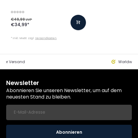
€49,99
UVP
€34,99
*
* Inkl. MwSt. zzgl.
Versandkosten
eller Versand
Worldwide
Newsletter
Abonnieren Sie unseren Newsletter, um auf dem
neuesten Stand zu bleiben.
Abonnieren