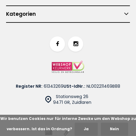
Kategorien
Register NR:
61343269
USt-IdNr.:
NL002211469B88
Stationsweg 26
9471 GR, Zuidlaren
Wir benutzen Cookies nur für interne Zwecke um den Webshop zu
verbessern. Ist das in Ordnung?
Ja
Nein