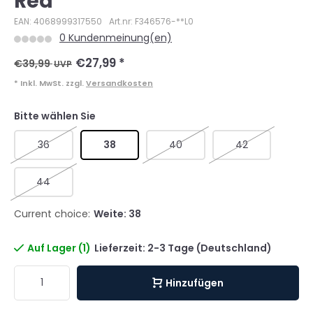
Red
EAN: 4068999317550
Art.nr: F346576-**L0
0 Kundenmeinung(en)
€27,99
*
€39,99
UVP
* Inkl. MwSt. zzgl.
Versandkosten
Bitte wählen Sie
36
38
40
42
44
Current choice:
Weite: 38
Auf Lager (1)
Lieferzeit: 2-3 Tage (Deutschland)
Hinzufügen