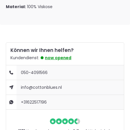
Material:
100% Viskose
Können wir Ihnen helfen?
Kundendienst:
now opened
050-4091566
info@cottonblues.nl
+31622517196