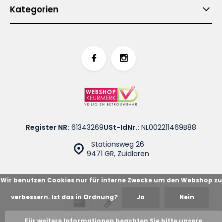
Kategorien
Register NR:
61343269
USt-IdNr.:
NL002211469B88
Stationsweg 26
9471 GR, Zuidlaren
Wir benutzen Cookies nur für interne Zwecke um den Webshop zu
verbessern. Ist das in Ordnung?
Ja
Nein
© Cotton Blues
Sitemap
Für weitere Informationen beachten Sie bitte unsere