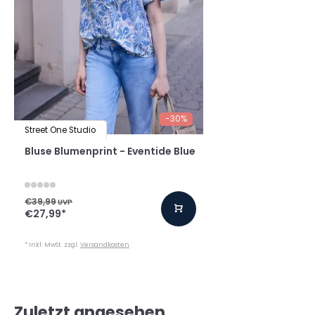
-30%
Street One Studio
Bluse Blumenprint - Eventide Blue
€39,99
UVP
€27,99
*
* Inkl. MwSt. zzgl.
Versandkosten
Zuletzt angesehen