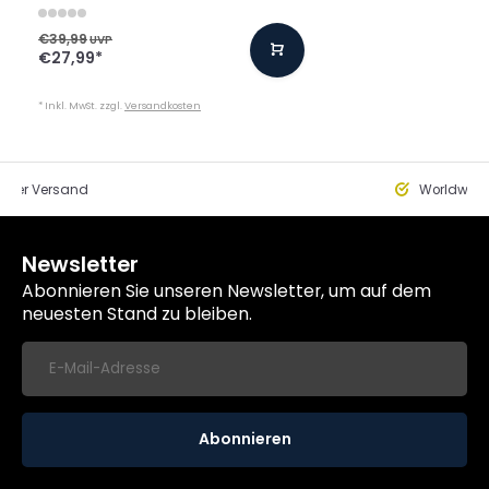
€39,99
UVP
€27,99
*
* Inkl. MwSt. zzgl.
Versandkosten
eller Versand
Worldwide
Newsletter
Abonnieren Sie unseren Newsletter, um auf dem
neuesten Stand zu bleiben.
Abonnieren