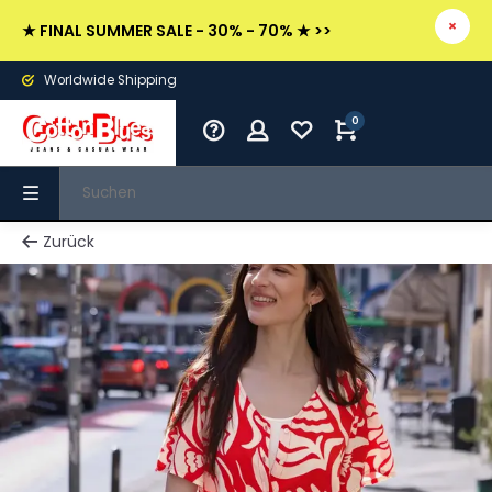
★ FINAL SUMMER SALE - 30% - 70% ★ >>
Worldwide Shipping
0
Zurück