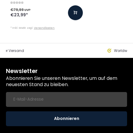
€79,99
UVP
€23,99
*
* Inkl. MwSt. zzgl.
Versandkosten
eller Versand
Worldwide
Newsletter
Abonnieren Sie unseren Newsletter, um auf dem
neuesten Stand zu bleiben.
Abonnieren