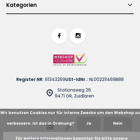
Kategorien
Register NR:
61343269
USt-IdNr.:
NL002211469B88
Stationsweg 26
9471 GR, Zuidlaren
Wir benutzen Cookies nur für interne Zwecke um den Webshop zu
verbessern. Ist das in Ordnung?
Ja
Nein
© Cotton Blues
Sitemap
Für weitere Informationen beachten Sie bitte unsere