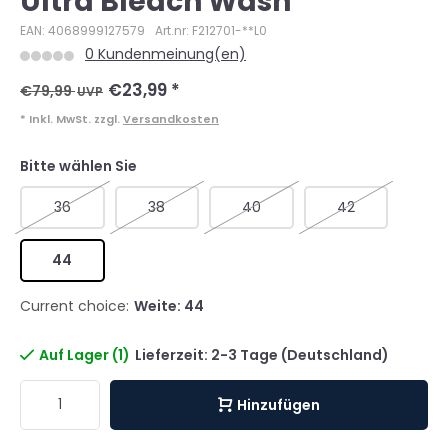
Ultra Bleach Wash
EAN: 4068999127579
Art.nr: F212701-**L0
0 Kundenmeinung(en)
€23,99
*
€79,99
UVP
* Inkl. MwSt. zzgl.
Versandkosten
Bitte wählen Sie
36
38
40
42
44
Current choice:
Weite: 44
Auf Lager (1)
Lieferzeit: 2-3 Tage (Deutschland)
Hinzufügen