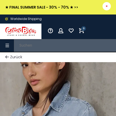
★ FINAL SUMMER SALE - 30% - 70% ★ >>
Worldwide Shipping
0
Zurück