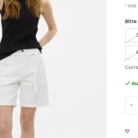
* Inkl
Bitte
Curre
Au
-