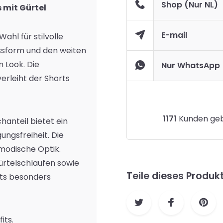
Shop (Nur NL)
s mit Gürtel
E-mail
Wahl für stilvolle
ssform und den weiten
 Look. Die
Nur WhatsApp
verleiht der Shorts
1171
Kunden gebe
anteil bietet ein
ngsfreiheit. Die
modische Optik.
ürtelschlaufen sowie
Teile dieses Produk
ts besonders
its.