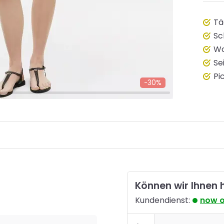
Tä
Sc
Wo
Se
Pi
-30%
Können wir Ihnen 
Kundendienst:
now 