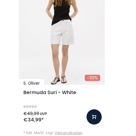
-30%
S. Oliver
Bermuda Suri - White
€49,99
UVP
€34,99
*
* Inkl. MwSt. zzgl.
Versandkosten