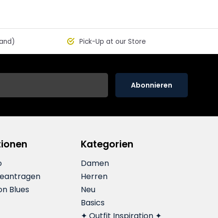
land)
Pick-Up at our Store
Abonnieren
tionen
Kategorien
o
Damen
beantragen
Herren
on Blues
Neu
Basics
✦ Outfit Inspiration ✦