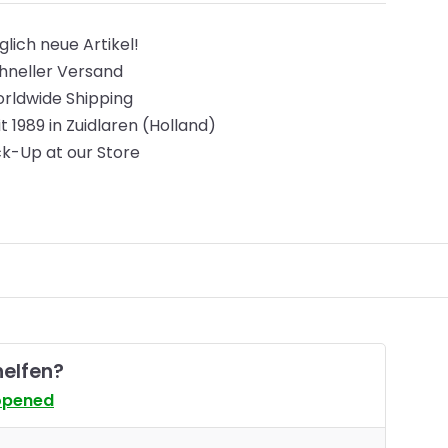
glich neue Artikel!
hneller Versand
rldwide Shipping
it 1989 in Zuidlaren (Holland)
ck-Up at our Store
helfen?
opened