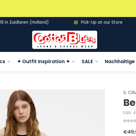
89 in Zuidlaren (Holland)
Pick-Up at our Store
cs
✦ Outfit Inspiration ✦
SALE
Nachhaltige 
S. Oli
Be
EAN: 
€49,