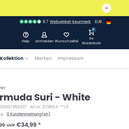
9.7
Webwinkel-keurmerk
EUR
0
Ihr
Help
anmelden
Wunschzettel
Warenkorb
Kollektion
Marken
Impressum
ver
rmuda Suri - White
4099979561137
Art.nr: 2178654-**L0
0 Kundenmeinung(en)
€34,99
*
99
UVP