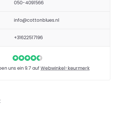
050-4091566
info@cottonblues.nl
+31622517196
n uns ein 9.7 auf
Webwinkel-keurmerk
t