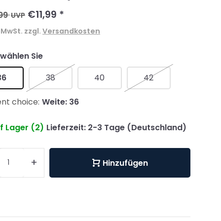
€11,99
*
99
UVP
. MwSt. zzgl.
Versandkosten
 wählen Sie
36
38
40
42
nt choice:
Weite: 36
f Lager (2)
Lieferzeit: 2-3 Tage (Deutschland)
+
Hinzufügen