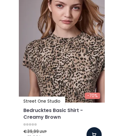
-70%
Street One Studio
Bedrucktes Basic Shirt -
Creamy Brown
€39,99
UVP