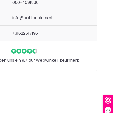
050-4091566
info@cottonblues.nl
+31622517196
n uns ein 9.7 auf
Webwinkel-keurmerk
t
9,7