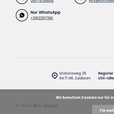
050-4091566
info@cottonbl
Nur WhatsApp
+31622517196
Stationsweg 26
Register
9471 GR, Zuidlaren
USt-IdNr
Wir benutzen Cookies nur für 
© Cotton Blues
Sitemap
Für wei