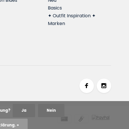
on Blues
Neu
Basics
✦ Outfit Inspiration ✦
Marken
dnung?
Ja
Nein
lärung. »