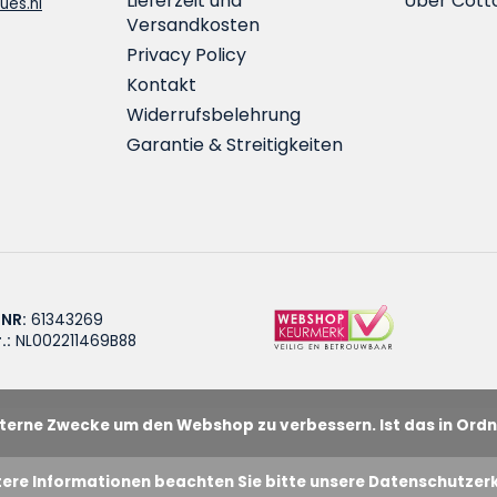
Lieferzeit und
Über Cott
ues.nl
Versandkosten
Privacy Policy
Kontakt
Widerrufsbelehrung
Garantie & Streitigkeiten
 NR:
61343269
.:
NL002211469B88
interne Zwecke um den Webshop zu verbessern. Ist das in Or
tere Informationen beachten Sie bitte unsere Datenschutzerk