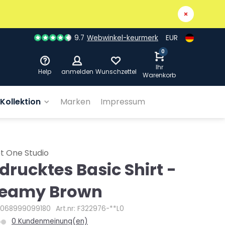
9.7
Webwinkel-keurmerk
EUR
0
Ihr
Help
anmelden
Wunschzettel
Warenkorb
Kollektion
Marken
Impressum
t One Studio
drucktes Basic Shirt -
eamy Brown
4068999099180
Art.nr: F322976-**L0
0 Kundenmeinung(en)