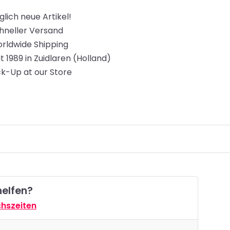
glich neue Artikel!
hneller Versand
rldwide Shipping
it 1989 in Zuidlaren (Holland)
ck-Up at our Store
helfen?
hszeiten