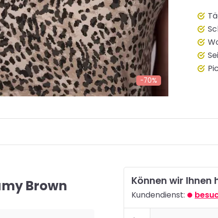
Tä
Sc
Wo
Se
Pi
-70%
Können wir Ihnen 
eamy Brown
Kundendienst:
besuc