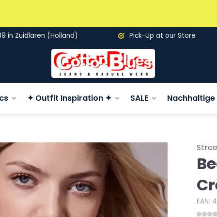
89 in Zuidlaren (Holland)
Pick-Up at our Store
cs
✦ Outfit Inspiration ✦
SALE
Nachhaltige 
Stree
Be
Cr
EAN: 