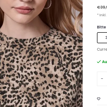
€39,
* Inkl
Bitte
Curre
Au
-