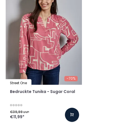
-70%
Street One
Bedruckte Tunika - Sugar Coral
€39,99
UVP
€11,99
*