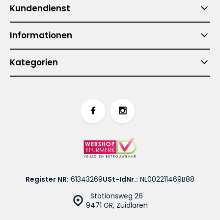
Kundendienst
Informationen
Kategorien
Register NR:
61343269
USt-IdNr.:
NL002211469B88
Stationsweg 26
9471 GR, Zuidlaren