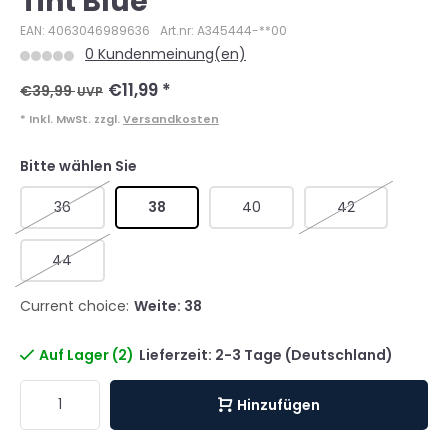
Tint Blue
EAN: 4063046989636
Art.nr: A345444-**00
0 Kundenmeinung(en)
€11,99
*
€39,99
UVP
* Inkl. MwSt. zzgl.
Versandkosten
Bitte wählen Sie
36
38
40
42
44
Current choice:
Weite: 38
Auf Lager (2)
Lieferzeit: 2-3 Tage (Deutschland)
Hinzufügen