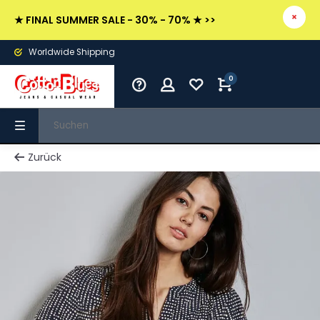
★ FINAL SUMMER SALE - 30% - 70% ★ >>
Worldwide Shipping
0
Zurück