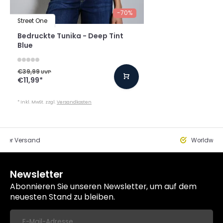
-70%
Street One
Bedruckte Tunika - Deep Tint
Blue
€39,99
UVP
€11,99
*
* Inkl. MwSt. zzgl.
Versandkosten
eller Versand
Worldwide
Newsletter
Abonnieren Sie unseren Newsletter, um auf dem
neuesten Stand zu bleiben.