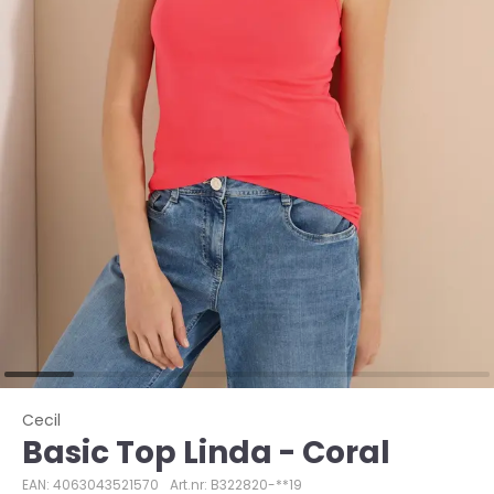
Cecil
Basic Top Linda - Coral
EAN: 4063043521570
Art.nr: B322820-**19