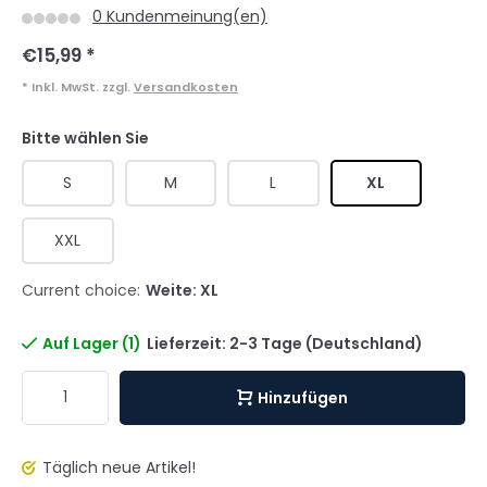
0 Kundenmeinung(en)
€15,99
*
* Inkl. MwSt. zzgl.
Versandkosten
Bitte wählen Sie
S
M
L
XL
XXL
Current choice:
Weite: XL
Auf Lager (1)
Lieferzeit: 2-3 Tage (Deutschland)
Hinzufügen
Täglich neue Artikel!