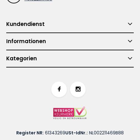
Kundendienst
Informationen
Kategorien
Register NR:
61343269
USt-IdNr.:
NL002211469B88