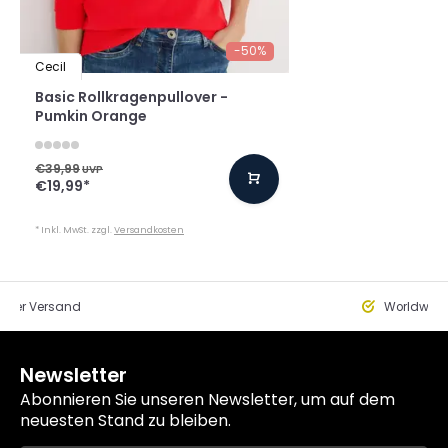
-50%
Cecil
Basic Rollkragenpullover -
Pumkin Orange
€39,99
UVP
€19,99
*
* Inkl. MwSt. zzgl.
Versandkosten
eller Versand
Worldwide
Newsletter
Abonnieren Sie unseren Newsletter, um auf dem
neuesten Stand zu bleiben.