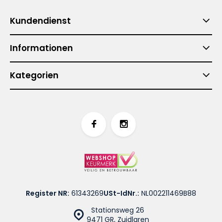
Kundendienst
Informationen
Kategorien
Register NR:
61343269
USt-IdNr.:
NL002211469B88
Stationsweg 26
9471 GR, Zuidlaren