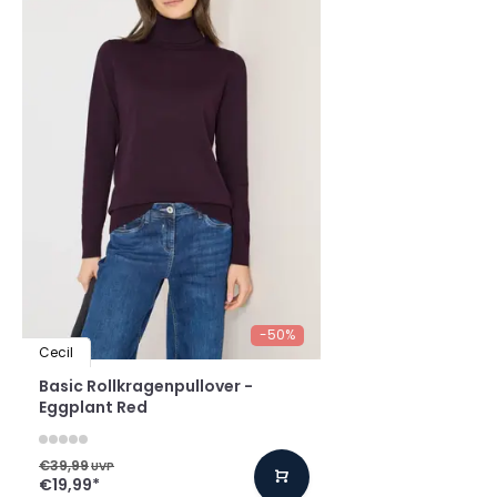
-50%
Cecil
Basic Rollkragenpullover -
Eggplant Red
€39,99
UVP
€19,99
*