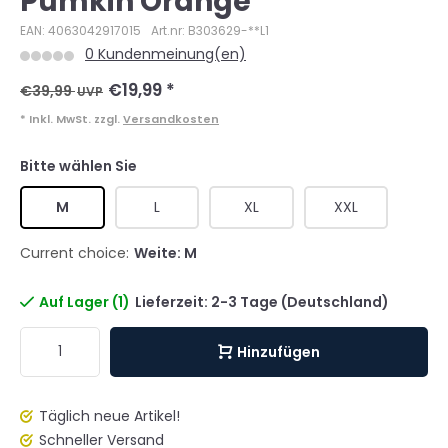
Pumkin Orange
EAN: 4063042917015
Art.nr: B303629-**L1
0 Kundenmeinung(en)
€19,99
*
€39,99
UVP
* Inkl. MwSt. zzgl.
Versandkosten
Bitte wählen Sie
M
L
XL
XXL
Current choice:
Weite: M
Auf Lager (1)
Lieferzeit: 2-3 Tage (Deutschland)
Hinzufügen
Täglich neue Artikel!
Schneller Versand