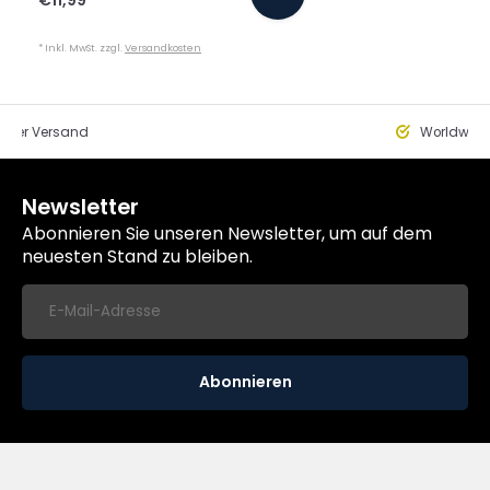
€11,99
*
* Inkl. MwSt. zzgl.
Versandkosten
eller Versand
Worldwide
Newsletter
Abonnieren Sie unseren Newsletter, um auf dem
neuesten Stand zu bleiben.
Abonnieren