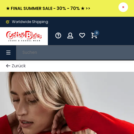
★ FINAL SUMMER SALE - 30% - 70% ★ >>
Worldwide Shipping
0
Zurück