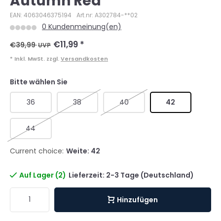
Autumn Red
EAN: 4063046375194
Art.nr: A302784-**02
0 Kundenmeinung(en)
€11,99
*
€39,99
UVP
* Inkl. MwSt. zzgl.
Versandkosten
Bitte wählen Sie
36
38
40
42
44
Current choice:
Weite: 42
Auf Lager (2)
Lieferzeit: 2-3 Tage (Deutschland)
Hinzufügen